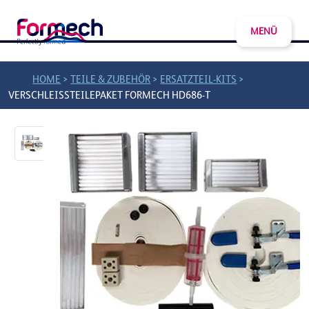
MENÜ
>
>
>
HOME
TEILE & ZUBEHÖR
ERSATZTEIL-KITS
VERSCHLEISSTEILEPAKET FORMECH HD686-T