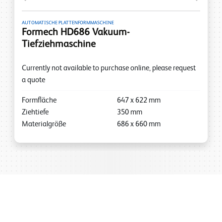
AUTOMATISCHE PLATTENFORMMASCHINE
Formech HD686 Vakuum-
Tiefziehmaschine
Currently not available to purchase online, please request
a quote
Formfläche
647
x
622
mm
Ziehtiefe
350
mm
Materialgröße
686
x
660
mm