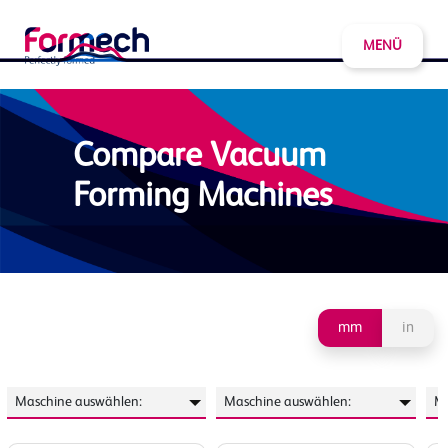
MENÜ
Compare Vacuum
Forming Machines
mm
in