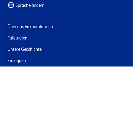
Sprache ändern
Über das Vakuumformen
Fallstudien
Unsere Geschichte
Einloggen
Kontakt
Lieferung & Rücksendung
Newsletter abonnieren
Mit dem Absenden stimmen Sie den Allgemeinen
Geschäftsbedingungen und der Datenschutzrichtlinie von