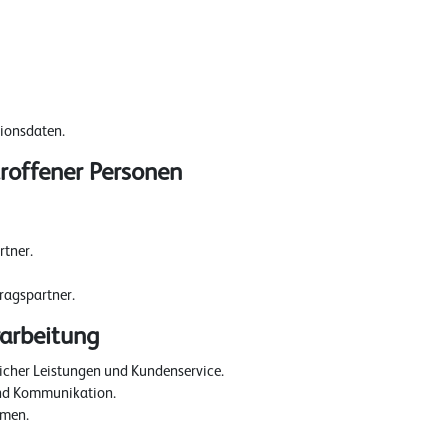
onsdaten.
roffener Personen
tner.
ragspartner.
rarbeitung
icher Leistungen und Kundenservice.
nd Kommunikation.
men.