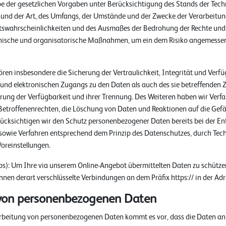
 der gesetzlichen Vorgaben unter Berücksichtigung des Stands der Techn
nd der Art, des Umfangs, der Umstände und der Zwecke der Verarbeitun
ttswahrscheinlichkeiten und des Ausmaßes der Bedrohung der Rechte und 
nische und organisatorische Maßnahmen, um ein dem Risiko angemessen
n insbesondere die Sicherung der Vertraulichkeit, Integrität und Verfü
 und elektronischen Zugangs zu den Daten als auch des sie betreffenden Z
rung der Verfügbarkeit und ihrer Trennung. Des Weiteren haben wir Verfah
troffenenrechten, die Löschung von Daten und Reaktionen auf die Gef
rücksichtigen wir den Schutz personenbezogener Daten bereits bei der E
sowie Verfahren entsprechend dem Prinzip des Datenschutzes, durch Tec
oreinstellungen.
ps): Um Ihre via unserem Online-Angebot übermittelten Daten zu schützen
nnen derart verschlüsselte Verbindungen an dem Präfix https:// in der Adr
von personenbezogenen Daten
beitung von personenbezogenen Daten kommt es vor, dass die Daten an a