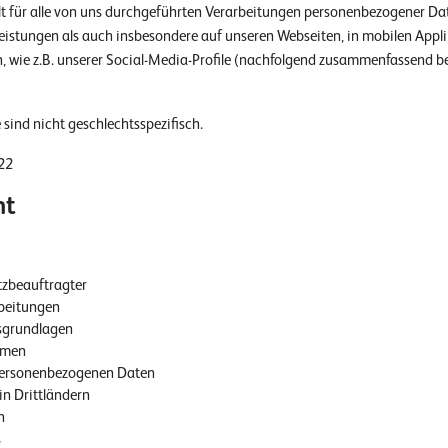
lt für alle von uns durchgeführten Verarbeitungen personenbezogener D
eistungen als auch insbesondere auf unseren Webseiten, in mobilen Appl
, wie z.B. unserer Social-Media-Profile (nachfolgend zusammenfassend be
sind nicht geschlechtsspezifisch.
22
ht
zbeauftragter
rbeitungen
sgrundlagen
hmen
personenbezogenen Daten
n Drittländern
n
s