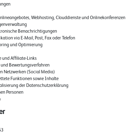
tungen
 Onlineangebotes, Webhosting, Clouddienste und Onlinekonferenzen
genverwaltung
ktronische Benachrichtigungen
tion via E-Mail, Post, Fax oder Telefon
oring und Optimierung
 und Affiliate-Links
 und Bewertungsverfahren
en Netzwerken (Social Media)
ttete Funktionen sowie Inhalte
lisierung der Datenschutzerklärung
nen Personen
n
er
53