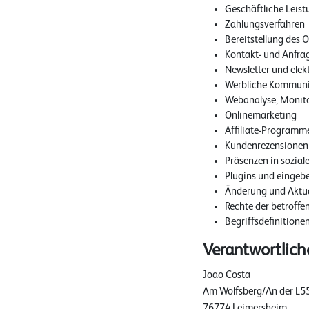
Geschäftliche Leis
Zahlungsverfahren
Bereitstellung des
Kontakt- und Anfra
Newsletter und ele
Werbliche Kommunika
Webanalyse, Monit
Onlinemarketing
Affiliate-Programme
Kundenrezensionen
Präsenzen in sozial
Plugins und eingebe
Änderung und Aktua
Rechte der betroffe
Begriffsdefinitione
Verantwortlich
Joao Costa
Am Wolfsberg/An der L5
76774 Leimersheim