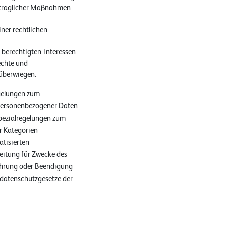
vertraglicher Maßnahmen
iner rechtlichen
r berechtigten Interessen
echte und
 überwiegen.
gelungen zum
 personenbezogener Daten
pezialregelungen zum
r Kategorien
tisierten
beitung für Zwecke des
ührung oder Beendigung
sdatenschutzgesetze der