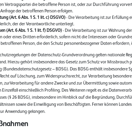
sen Vertragspartei die betroffene Person ist, oder zur Durchführung vor
f Anfrage der betroffenen Person erfolgen.
tung (Art. 6 Abs. 1 S. 1 lit. c) DSGVO)
- Die Verarbeitung ist zur Erfüllung e
erlich, der der Verantwortliche unterliegt.
en (Art. 6 Abs. 1 S. 1 lit. f) DSGVO)
- Die Verarbeitung ist zur Wahrung de
n oder eines Dritten erforderlich, sofern nicht die Interessen oder Grundr
 betroffenen Person, die den Schutz personenbezogener Daten erfordern,
schutzregelungen der Datenschutz-Grundverordnung gelten nationale Re
and. Hierzu gehört insbesondere das Gesetz zum Schutz vor Missbrauch
g (Bundesdatenschutzgesetz – BDSG). Das BDSG enthält insbesondere S
 Recht auf Löschung, zum Widerspruchsrecht, zur Verarbeitung besondere
, zurVerarbeitung für andere Zwecke und zur Übermittlung sowie automa
inzelfall einschließlich Profiling. Des Weiteren regelt es die Datenverar
sses (§ 26 BDSG), insbesondere im Hinblick auf die Begründung, Durchf
tnissen sowie die Einwilligung von Beschäftigten. Ferner können Lande
zur Anwendung gelangen.
aßnahmen