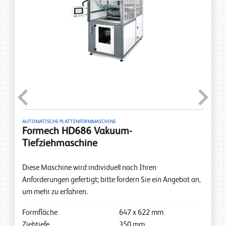
Previous
Next
AUTOMATISCHE PLATTENFORMMASCHINE
Formech HD686 Vakuum-
Tiefziehmaschine
Diese Maschine wird individuell nach Ihren
Anforderungen gefertigt; bitte fordern Sie ein Angebot an,
um mehr zu erfahren.
Formfläche
647
x
622
mm
Ziehtiefe
350
mm