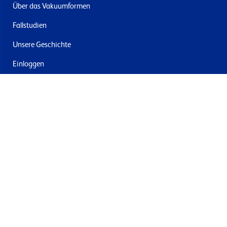
Über das Vakuumformen
Fallstudien
Unsere Geschichte
Einloggen
Kontakt
Lieferung & Rücksendung
Newsletter abonnieren
Mit dem Absenden stimmen Sie den Allgemeinen
Geschäftsbedingungen und der Datenschutzrichtlinie von
Formech zu