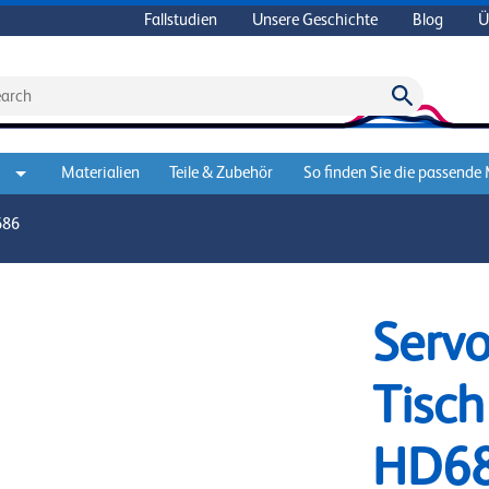
Fallstudien
Unsere Geschichte
Blog
Ü
Materialien
Teile & Zubehör
So finden Sie die passende
686
Servo
Tisc
HD6