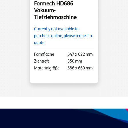
Formech HD686
Vakuum-
Tiefziehmaschine
Currently not available to
purchase online, please request a
quote
Formfläche
647
x
622
mm
Ziehtiefe
350
mm
Materialgröße
686
x
660
mm