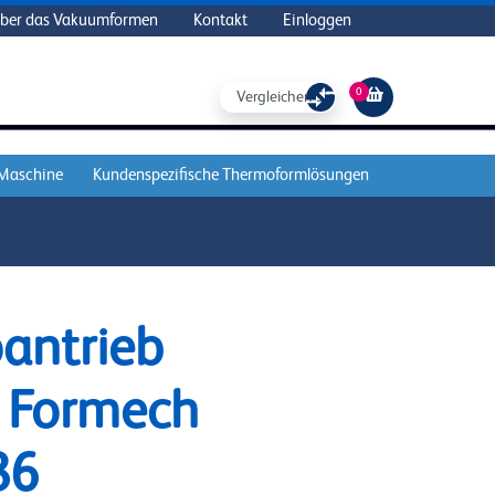
ber das Vakuumformen
Kontakt
Einloggen
0
Vergleichen Sie
 Maschine
Kundenspezifische Thermoformlösungen
antrieb
h Formech
86