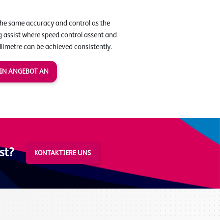
the same accuracy and control as the
ug assist where speed control assent and
llimetre can be achieved consistently.
EIN ANGEBOT AN
st?
KONTAKTIERE UNS