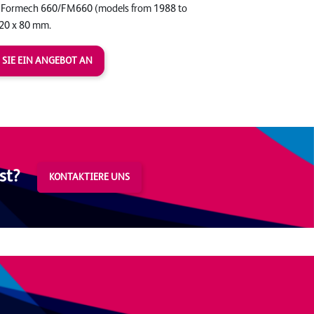
r Formech 660/FM660 (models from 1988 to
120 x 80 mm.
 SIE EIN ANGEBOT AN
st?
KONTAKTIERE UNS