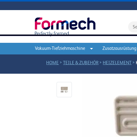
Vakuum-Tiefziehmaschine
Zusatzausrüstung
>
>
>
HOME
TEILE & ZUBEHÖR
HEIZELEMENT