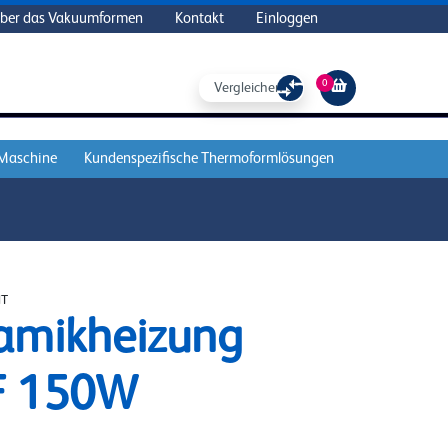
ber das Vakuumformen
Kontakt
Einloggen
0
Vergleichen Sie
 Maschine
Kundenspezifische Thermoformlösungen
NT
amikheizung
F 150W