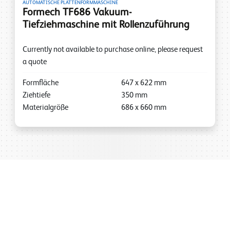
AUTOMATISCHE PLATTENFORMMASCHINE
Formech TF686 Vakuum-
Tiefziehmaschine mit Rollenzuführung
Currently not available to purchase online, please request
a quote
Formfläche
647
x
622
mm
Ziehtiefe
350
mm
Materialgröße
686
x
660
mm