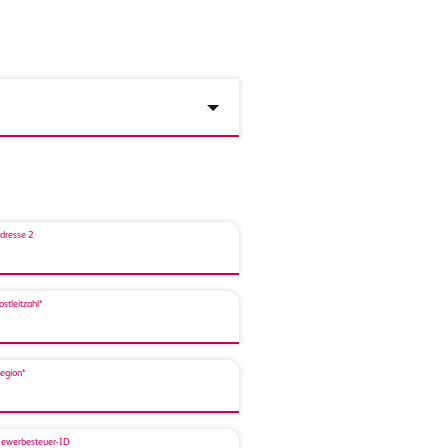
dresse 2
ostleitzahl*
egion*
ewerbesteuer-ID