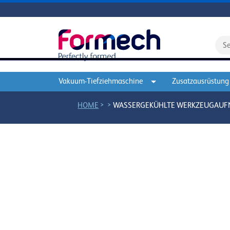
Vakuum-Tiefziehmaschine
Zusatzausrüstung
>
>
HOME
WASSERGEKÜHLTE WERKZEUGAUF