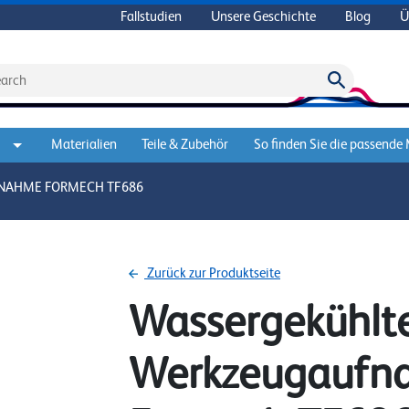
Fallstudien
Unsere Geschichte
Blog
Ü
Materialien
Teile & Zubehör
So finden Sie die passende
NAHME FORMECH TF686
Zurück zur Produktseite
Wassergekühlt
Werkzeugaufn