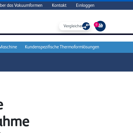
ber das Vakuumformen
Kontakt
Einloggen
0
Vergleichen Sie
 Maschine
Kundenspezifische Thermoformlösungen
e
ahme