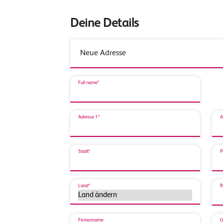
Deine Details
Full name*
Adresse 1*
A
Stadt*
P
Land*
R
Firmenname
G