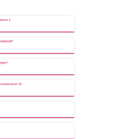
dresse 2
ostleitzahl*
egion*
ewerbesteuer-ID