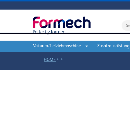
Vakuum-Tiefziehmaschine
Zusatzausrüstung
>
>
HOME