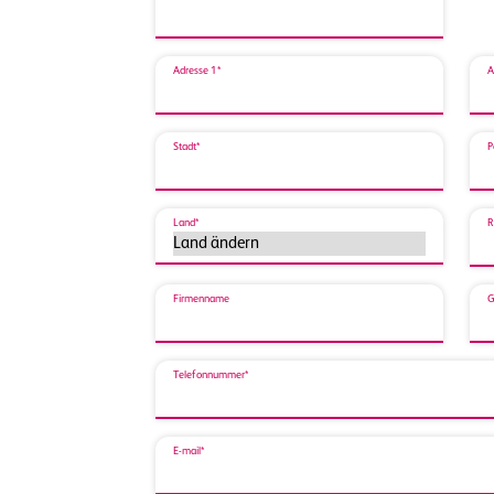
Adresse 1*
A
Stadt*
P
Land*
R
Firmenname
G
Telefonnummer*
E-mail*