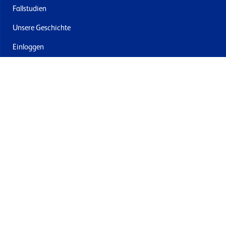
Fallstudien
Unsere Geschichte
Einloggen
Kontakt
Lieferung & Rücksendung
Newsletter abonnieren
Mit dem Absenden stimmen Sie den Allgemeinen
Geschäftsbedingungen und der Datenschutzrichtlinie von
Formech zu