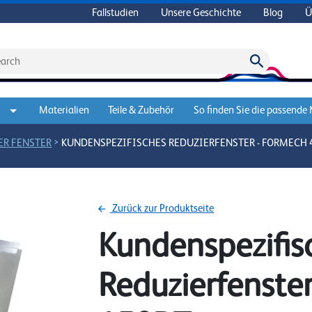
Fallstudien
Unsere Geschichte
Blog
Ü
Materialien
Teile & Zubehör
So finden Sie die passende
>
ER FENSTER
KUNDENSPEZIFISCHES REDUZIERFENSTER - FORMECH 
Zurück zur Produktseite
Kundenspezifis
Reduzierfenste