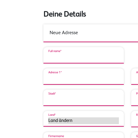
Deine Details
Full name*
Adresse 1*
A
Stadt*
P
Land*
R
Firmenname
G