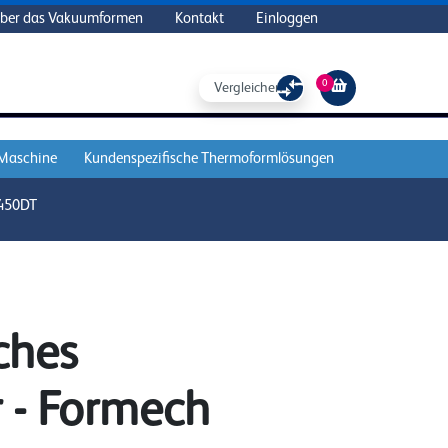
ber das Vakuumformen
Kontakt
Einloggen
0
Vergleichen Sie
 Maschine
Kundenspezifische Thermoformlösungen
450DT
ches
r - Formech