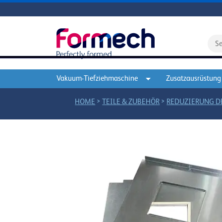
Vakuum-Tiefziehmaschine
Zusatzausrüstung
>
>
HOME
TEILE & ZUBEHÖR
REDUZIERUNG D