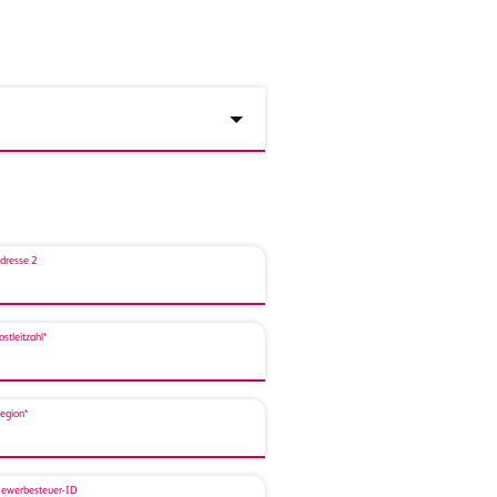
dresse 2
ostleitzahl*
egion*
ewerbesteuer-ID