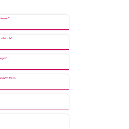
dresse 2
ostleitzahl*
egion*
usiness tax ID