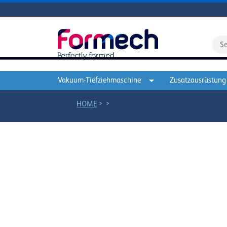
Vakuum-Tiefziehmaschine
Zusatzausrüstung
>
>
HOME