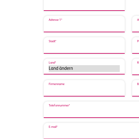
Adresse 1*
A
Stadt*
P
Land*
R
Firmenname
B
Telefonnummer*
E-mail*