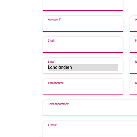
Adresse 1*
A
Stadt*
P
Land*
R
Firmenname
B
Telefonnummer*
E-mail*