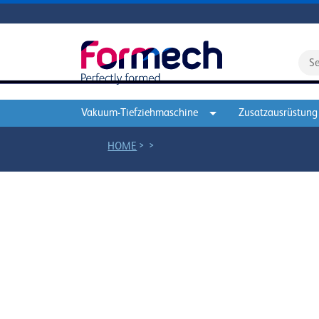
Vakuum-Tiefziehmaschine
Zusatzausrüstung
>
>
HOME