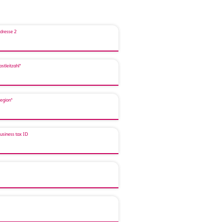
dresse 2
ostleitzahl*
egion*
usiness tax ID