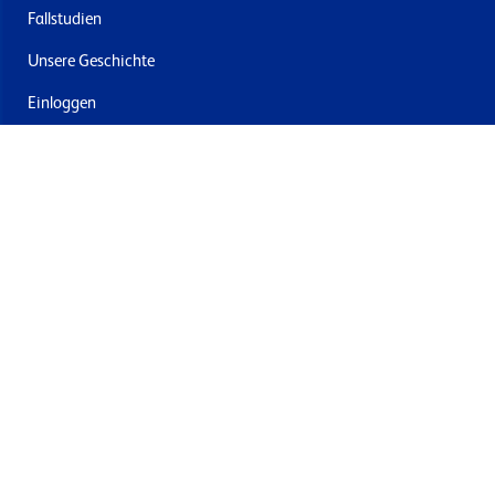
Fallstudien
Unsere Geschichte
Einloggen
Kontakt
Lieferung & Rücksendung
Newsletter abonnieren
Mit dem Absenden stimmen Sie den Allgemeinen
Geschäftsbedingungen und der Datenschutzrichtlinie von
Formech zu