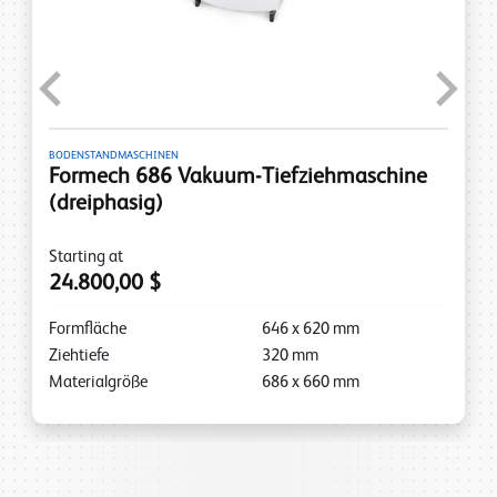
Previous
Next
BODENSTANDMASCHINEN
Formech 686 Vakuum-Tiefziehmaschine
(dreiphasig)
Starting at
24.800,00 $
Formfläche
646
x
620
mm
Ziehtiefe
320
mm
Materialgröße
686
x
660
mm