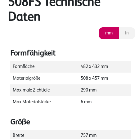
508FS Technische
Daten
mm
in
Formfähigkeit
Formfläche
482
x
432
mm
Materialgröße
508
x
457
mm
Maximale Ziehtiefe
290
mm
Max Materialstärke
6
mm
Größe
Breite
757
mm