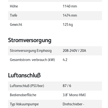
Höhe
1140
mm
Tiefe
1474
mm
Gewicht
125
kg
Stromversorgung
Stromversorgung Einphasig
208-240V / 20A
Gesamtstrom- verbrauch (kW)
4.2
Luftanschluß
Luftanschluß (PSI/bar)
87 / 6
Bedienoberfläche
3.8" Mono HMI
Typ Vakuumpumpe
Drehschieber -