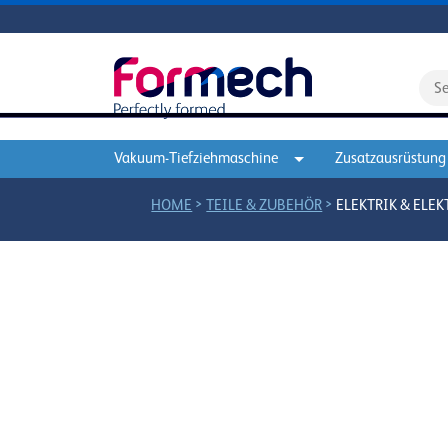
Vakuum-Tiefziehmaschine
Zusatzausrüstung
>
>
HOME
TEILE & ZUBEHÖR
ELEKTRIK & ELE