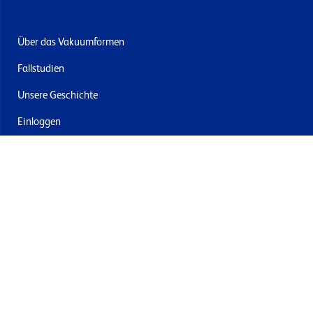
Über das Vakuumformen
Fallstudien
Unsere Geschichte
Einloggen
Kontakt
Lieferung & Rücksendung
Newsletter abonnieren
Mit dem Absenden stimmen Sie den Allgemeinen
Geschäftsbedingungen und der Datenschutzrichtlinie von
Formech zu