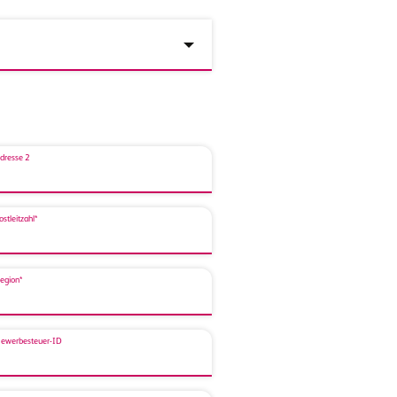
dresse 2
ostleitzahl*
egion*
ewerbesteuer-ID