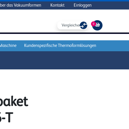
ber das Vakuumformen
Kontakt
Einloggen
0
Vergleichen Sie
 Maschine
Kundenspezifische Thermoformlösungen
paket
-T