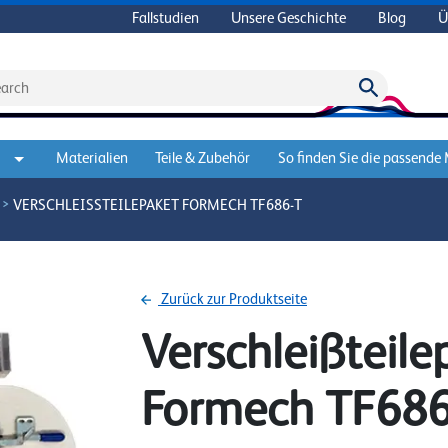
Fallstudien
Unsere Geschichte
Blog
Ü
Materialien
Teile & Zubehör
So finden Sie die passende
>
VERSCHLEISSTEILEPAKET FORMECH TF686-T
Zurück zur Produktseite
Verschleißteile
Formech TF686