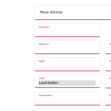
Full name*
Adresse 1*
A
Stadt*
P
Land*
R
Firmenname
G