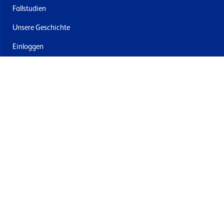
Fallstudien
Unsere Geschichte
Einloggen
Kontakt
Lieferung & Rücksendung
Newsletter abonnieren
Mit dem Absenden stimmen Sie den Allgemeinen
Geschäftsbedingungen und der Datenschutzrichtlinie von
Formech zu