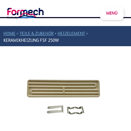
MENÜ
>
>
>
HOME
TEILE & ZUBEHÖR
HEIZELEMENT
KERAMIKHEIZUNG FSF 250W