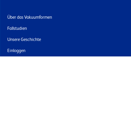
Über das Vakuumformen
Fallstudien
Unsere Geschichte
Einloggen
Kontakt
Lieferung & Rücksendung
Newsletter abonnieren
Mit dem Absenden stimmen Sie den Allgemeinen
Geschäftsbedingungen und der Datenschutzrichtlinie von
Formech zu