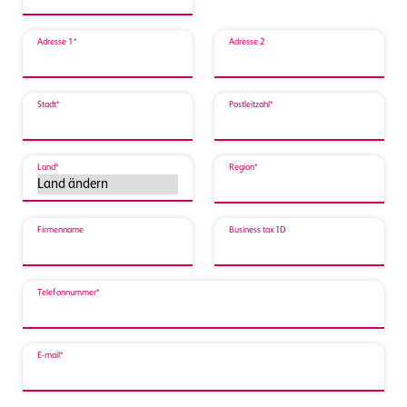
Adresse 1*
Adresse 2
Stadt*
Postleitzahl*
Land*
Region*
Firmenname
Business tax ID
Telefonnummer*
E-mail*