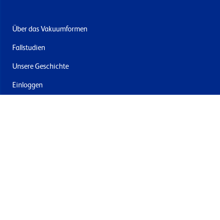
Über das Vakuumformen
Fallstudien
Unsere Geschichte
Einloggen
Kontakt
Lieferung & Rücksendung
Newsletter abonnieren
Mit dem Absenden stimmen Sie den Allgemeinen
Geschäftsbedingungen und der Datenschutzrichtlinie von
Formech zu