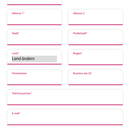
Adresse 1*
Adresse 2
Stadt*
Postleitzahl*
Land*
Region*
Firmenname
Business tax ID
Telefonnummer*
E-mail*