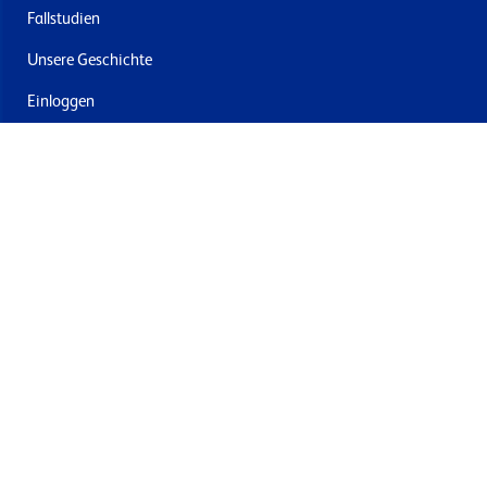
Fallstudien
Unsere Geschichte
Einloggen
Kontakt
Lieferung & Rücksendung
Newsletter abonnieren
Mit dem Absenden stimmen Sie den Allgemeinen
Geschäftsbedingungen und der Datenschutzrichtlinie von
Formech zu