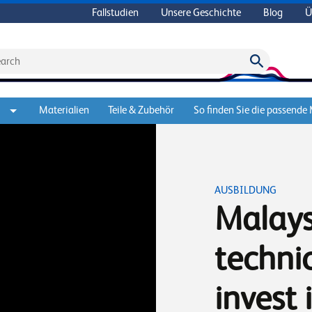
Fallstudien
Unsere Geschichte
Blog
Ü
Materialien
Teile & Zubehör
So finden Sie die passende
AUSBILDUNG
Malays
technic
invest