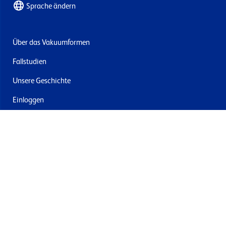
Sprache ändern
Über das Vakuumformen
Fallstudien
Unsere Geschichte
Einloggen
Kontakt
Lieferung & Rücksendung
Newsletter abonnieren
Mit dem Absenden stimmen Sie den Allgemeinen
Geschäftsbedingungen und der Datenschutzrichtlinie von