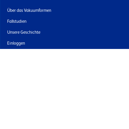
Über das Vakuumformen
Fallstudien
Unsere Geschichte
Einloggen
Kontakt
Lieferung & Rücksendung
Newsletter abonnieren
Mit dem Absenden stimmen Sie den Allgemeinen
Geschäftsbedingungen und der Datenschutzrichtlinie von
Formech zu