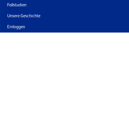
Fallstudien
Unsere Geschichte
Einloggen
Kontakt
Lieferung & Rücksendung
Newsletter abonnieren
Mit dem Absenden stimmen Sie den Allgemeinen
Geschäftsbedingungen und der Datenschutzrichtlinie von
Formech zu