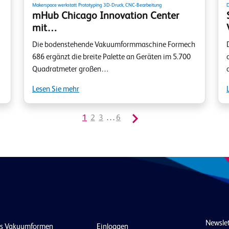
Makerspace werkstatt
Prototyping
3D-Druck, CNC-Bearbeitung
D
mHub Chicago Innovation Center
mit…
Die bodenstehende Vakuumformmaschine Formech
686 ergänzt die breite Palette an Geräten im 5.700
Quadratmeter großen…
Lesen Sie mehr
1
2
3
. . .
6
Newsle
as Vakuumformen
Einloggen