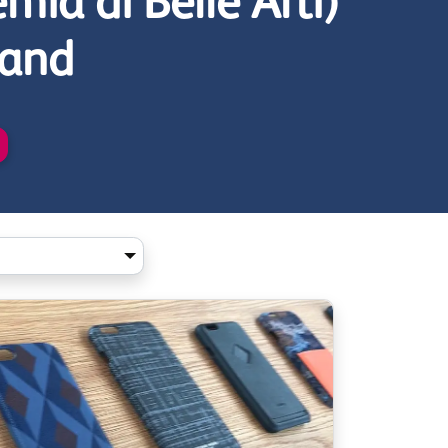
ia di Belle Arti)
land