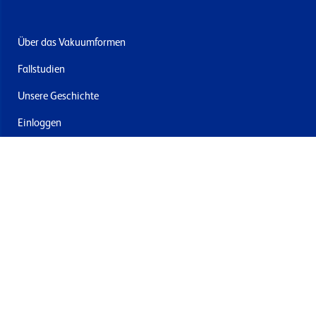
Über das Vakuumformen
Fallstudien
Unsere Geschichte
Einloggen
Kontakt
Lieferung & Rücksendung
Newsletter abonnieren
Mit dem Absenden stimmen Sie den Allgemeinen
Geschäftsbedingungen und der Datenschutzrichtlinie von
Formech zu